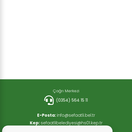
Çağrı Merkezi
(0354) 564 15 11
E-Posta:
info@sefaatli.bel.tr
Kep:
sefaatlibelediyesi@hs01.kep.tr
Faks:
(0354) 564 15 13