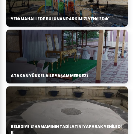
YENI MAHALLEDE BULUNAN PARKIMIZI YENILEDIK
ATAKAN YÜKSEL AILE YAŞAM MERKEZI
BELEDIYE #HAMAMININ TADILATINI YAPARAK YENILEDI
K