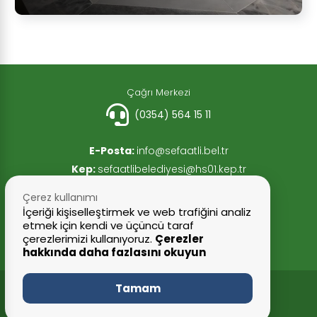
Çağrı Merkezi
(0354) 564 15 11
E-Posta:
info@sefaatli.bel.tr
Kep:
sefaatlibelediyesi@hs01.kep.tr
Faks:
(0354) 564 15 13
Çerez kullanımı
İçeriği kişiselleştirmek ve web trafiğini analiz
etmek için kendi ve üçüncü taraf
çerezlerimizi kullanıyoruz.
Çerezler
hakkında daha fazlasını okuyun
Tamam
© 2026 Tüm Hakları Saklıdır
Şefaatli Belediyesi