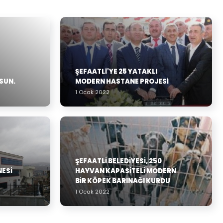
ŞEFAATLİ'YE 25 YATAKLI
LSUN.
MODERN HASTANE PROJESİ
1 Ocak 2022
ŞEFAATLİ BELEDİYESİ, 250
NESİ
HAYVAN KAPASİTELİ MODERN
BİR KÖPEK BARINAĞI KURDU
1 Ocak 2022