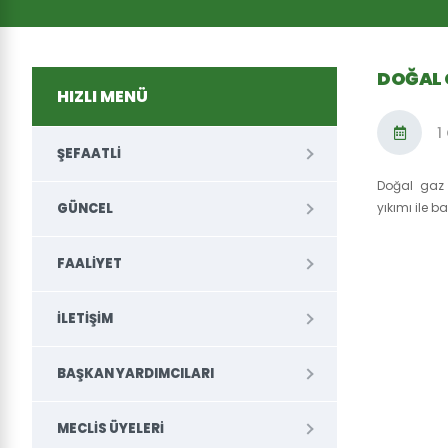
DOĞAL 
HIZLI MENÜ
1
ŞEFAATLİ
Doğal gaz 
GÜNCEL
yıkımı ile b
FAALİYET
İLETİŞİM
BAŞKAN YARDIMCILARI
MECLIS ÜYELERI