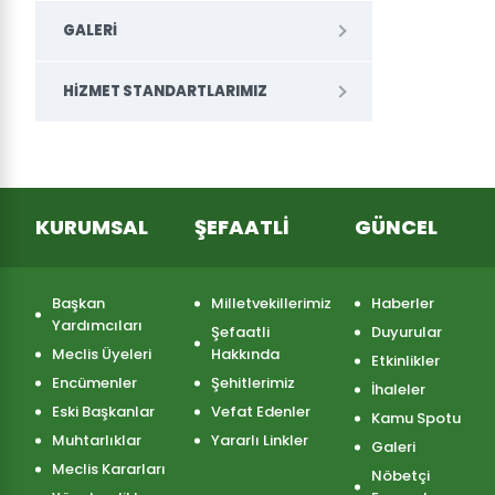
GALERI
HIZMET STANDARTLARIMIZ
KURUMSAL
ŞEFAATLİ
GÜNCEL
Başkan
Milletvekillerimiz
Haberler
Yardımcıları
Şefaatli
Duyurular
Meclis Üyeleri
Hakkında
Etkinlikler
Encümenler
Şehitlerimiz
İhaleler
Eski Başkanlar
Vefat Edenler
Kamu Spotu
Muhtarlıklar
Yararlı Linkler
Galeri
Meclis Kararları
Nöbetçi