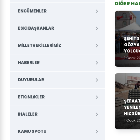
DİĞER HA
ENCÜMENLER
ESKI BAŞKANLAR
ŞEHİT 
GÖZYA
MILLETVEKILLERIMIZ
YOLCU
1 Ocak 2
HABERLER
DUYURULAR
ETKINLIKLER
ŞEFAAT
YENİLE
HIZ SÜ
İHALELER
1 Ocak 2
KAMU SPOTU