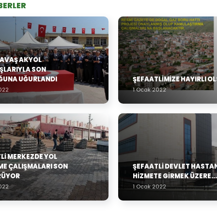
BERLER
SAVAŞ AKYOL
ŞLARIYLA SON
ĞUNA UĞURLANDI
ŞEFAATLİMİZE HAYIRLI O
022
1 Ocak 2022
Lİ MERKEZDE YOL
ME ÇALIŞMALARI SON
ŞEFAATLİ DEVLET HASTA
RÜYOR
HİZMETE GİRMEK ÜZERE...
022
1 Ocak 2022