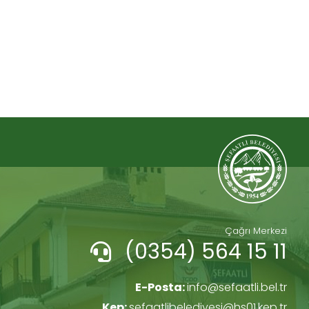
Çağrı Merkezi
(0354) 564 15 11
E-Posta:
info@sefaatli.bel.tr
Kep:
sefaatlibelediyesi@hs01.kep.tr