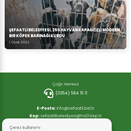
ŞEFAATLİ BELEDİYESİ, 250 HAYVAN KAPASİTELİ MODERN
BİR KÖPEK BARINAĞI KURDU
1 Ocak 2022
Çağrı Merkezi
(0354) 564 15 11
E-Posta:
info@sefaatli.bel.tr
Kep:
sefaatlibelediyesi@hs01.kep.tr
Faks:
(0354) 564 15 13
Çerez kullanımı